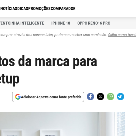
S
NOTÍCIAS
DICAS
PROMOÇÕES
COMPARADOR
VENTOINHA INTELIGENTE
IPHONE 18
OPPO RENO16 PRO
comprar através dos nossos links, podemos receber uma comissão.
Saiba como funci
tos da marca para
etup
Adicionar 4gnews como fonte preferida