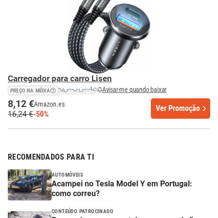
Carregador para carro Lisen
Avisar-me quando baixar
PREÇO NA MÉDIA
8,12 €
Amazon.es
Ver Promoção
16,24 €
-50%
RECOMENDADOS PARA TI
AUTOMÓVEIS
Acampei no Tesla Model Y em Portugal:
como correu?
CONTEÚDO PATROCINADO