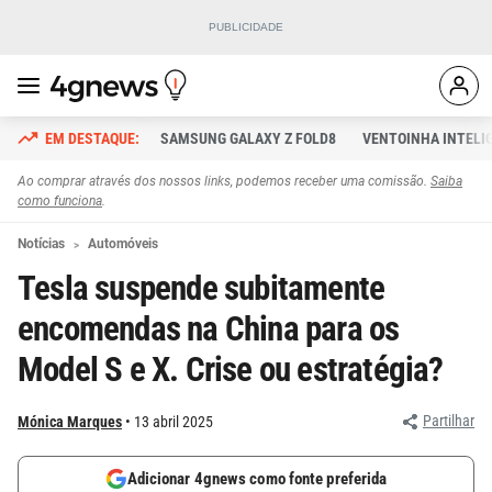
SAMSUNG GALAXY Z FOLD8
VENTOINHA INTELI
Ao comprar através dos nossos links, podemos receber uma comissão.
Saiba
como funciona
.
Notícias
Automóveis
Tesla suspende subitamente
encomendas na China para os
Model S e X. Crise ou estratégia?
Partilhar
Mónica Marques
13 abril 2025
Adicionar 4gnews como fonte preferida