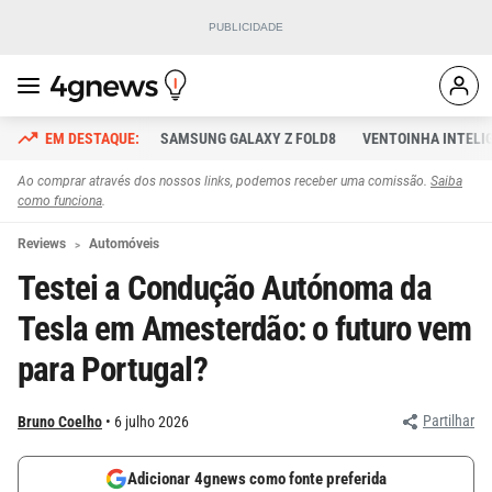
SAMSUNG GALAXY Z FOLD8
VENTOINHA INTELI
Ao comprar através dos nossos links, podemos receber uma comissão.
Saiba
como funciona
.
Reviews
Automóveis
Testei a Condução Autónoma da
Tesla em Amesterdão: o futuro vem
para Portugal?
Partilhar
Bruno Coelho
6 julho 2026
Adicionar 4gnews como fonte preferida