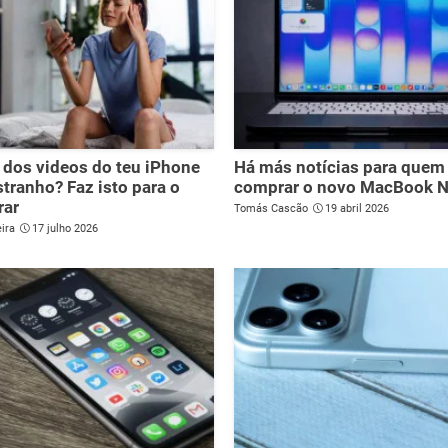
dos videos do teu iPhone
Há más notícias para quem
stranho? Faz isto para o
comprar o novo MacBook 
rar
Tomás Cascão
19 abril 2026
ira
17 julho 2026