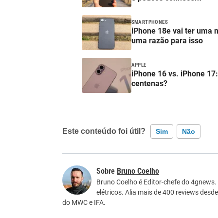
SMARTPHONES
iPhone 18e vai ter uma 
uma razão para isso
APPLE
iPhone 16 vs. iPhone 17
centenas?
Este conteúdo foi útil?
Sim
Não
Este conteúdo contém informação incorreta
Bruno Coelho
Este conteúdo não tem a informação que procu
Bruno Coelho é Editor-chefe do 4gnews.
elétricos. Alia mais de 400 reviews desd
Outro
do MWC e IFA.