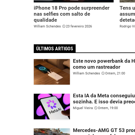
iPhone 18 Pro pode surpreender
Tens u
nas selfies com salto de
assume
qualidade
deteta
William Schendes
23 fevereiro 2026
Rodrigo Vi
ÚLTIMOS ARTIGOS
Este novo powerbank da H
como um rastreador
William Schendes
Ontem, 21:00
Esta IA da Meta consegui
sozinha. E isso devia preo
Miguel Vieira
Ontem, 19:00
Mercedes-AMG GT 53 prom