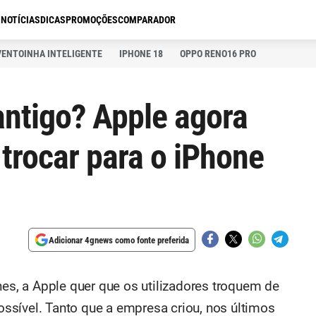
S
NOTÍCIAS
DICAS
PROMOÇÕES
COMPARADOR
VENTOINHA INTELIGENTE
IPHONE 18
OPPO RENO16 PRO
ntigo? Apple agora
trocar para o iPhone
Adicionar 4gnews como fonte preferida
, a Apple quer que os utilizadores troquem de
ssível. Tanto que a empresa criou, nos últimos