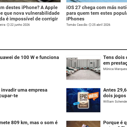
m destes iPhone? A Apple
iOS 27 chega com más notí
 que nova vulnerabilidade
para quem tem estes popul
da é impossível de corrigir
iPhones
eira
22 junho 2026
Tomás Cascão
25 abril 2026
uawei de 100 W e funciona
Tens dois 
em prestaç
Mónica Marques
u invadir uma empresa
Antes 29,6
cupar-te
dois jogos
William Schend
ete 809 km, mas o som é
Porque é 