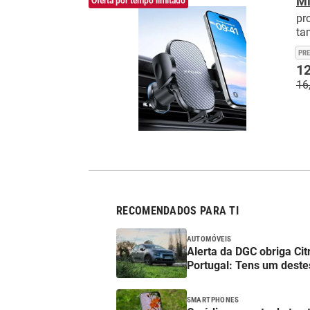
Mi
Oferta por tempo limitado
pr
ta
PR
12
16
RECOMENDADOS PARA TI
AUTOMÓVEIS
Alerta da DGC obriga Ci
Portugal: Tens um deste
SMARTPHONES