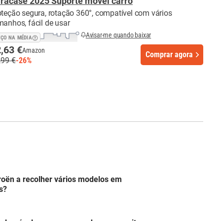
racase 2025 Suporte móvel carro
oteção segura, rotação 360°, compatível com vários
manhos, fácil de usar
Avisar-me quando baixar
EÇO NA MÉDIA
,63 €
Amazon
Comprar agora
,99 €
-26%
troën a recolher vários modelos em
s?