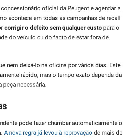
 concessionário oficial da Peugeot e agendar a
como acontece em todas as campanhas de recall
or
corrigir o defeito sem qualquer custo
para o
de do veículo ou do facto de estar fora de
ue nem deixá-lo na oficina por vários dias. Este
tivamente rápido, mas o tempo exato depende da
a peça necessária.
as
endente pode fazer chumbar automaticamente o
a.
A nova regra já levou à reprovação
de mais de