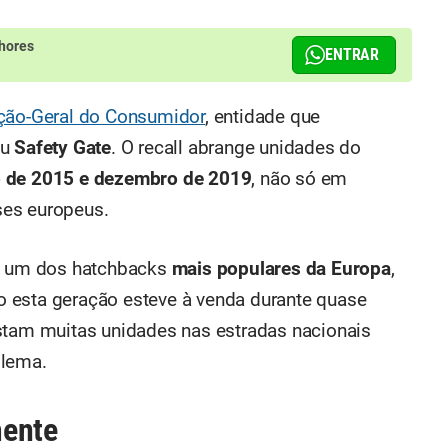
hores
ENTRAR
eção-Geral do Consumidor
, entidade que
eu
Safety Gate
. O recall abrange unidades do
 de 2015 e dezembro de 2019
, não só em
ses europeus.
oi um dos hatchbacks
mais populares da Europa
,
 esta geração esteve à venda durante quase
stam muitas unidades nas estradas nacionais
blema.
mente