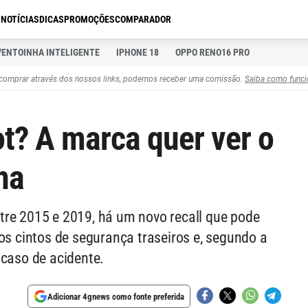
S
NOTÍCIAS
DICAS
PROMOÇÕES
COMPARADOR
VENTOINHA INTELIGENTE
IPHONE 18
OPPO RENO16 PRO
comprar através dos nossos links, podemos receber uma comissão.
Saiba como funci
t? A marca quer ver o
na
tre 2015 e 2019, há um novo recall que pode
os cintos de segurança traseiros e, segundo a
 caso de acidente.
Adicionar 4gnews como fonte preferida