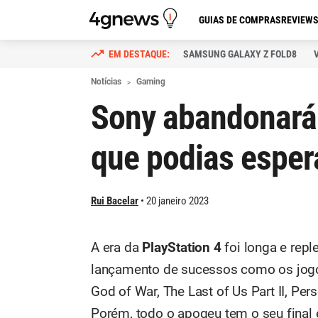
GUIAS DE COMPRAS
REVIEW
SAMSUNG GALAXY Z FOLD8
Notícias
Gaming
Sony abandonará
que podias esper
Rui Bacelar
20 janeiro 2023
A era da
PlayStation 4
foi longa e repl
lançamento de sucessos como os jogo
God of War, The Last of Us Part II, Pe
Porém, todo o apogeu tem o seu final e