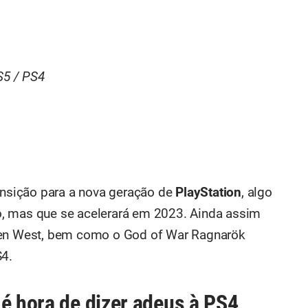
5 / PS4
nsição para a nova geração de
PlayStation
, algo
, mas que se acelerará em 2023. Ainda assim
dden West, bem como o God of War Ragnarök
S4.
 é hora de dizer adeus à PS4