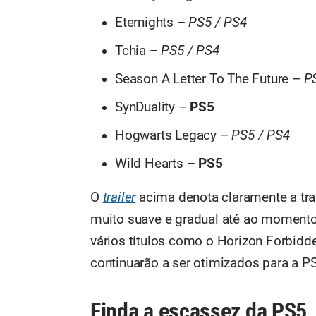
Eternights –
PS5 / PS4
Tchia –
PS5 / PS4
Season A Letter To The Future –
PS
SynDuality –
PS5
Hogwarts Legacy –
PS5 / PS4
Wild Hearts –
PS5
O
trailer
acima denota claramente a tra
muito suave e gradual até ao momento
vários títulos como o Horizon Forbi
continuarão a ser otimizados para a P
Finda a escassez da PS5,