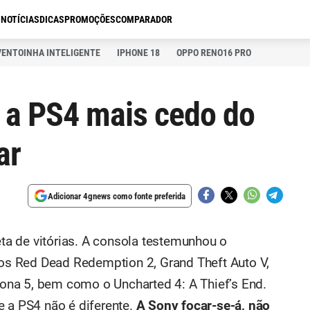
S
NOTÍCIAS
DICAS
PROMOÇÕES
COMPARADOR
VENTOINHA INTELIGENTE
IPHONE 18
OPPO RENO16 PRO
 a PS4 mais cedo do
ar
Adicionar 4gnews como fonte preferida
eta de vitórias. A consola testemunhou o
s Red Dead Redemption 2, Grand Theft Auto V,
rsona 5, bem como o Uncharted 4: A Thief’s End.
 a PS4 não é diferente.
A Sony focar-se-á, não