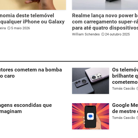
nomia deste telemóvel
Realme lança novo power 
 qualquer iPhone ou Galaxy
com carregamento super-r
para até quatro dispositivo
eira
5 maio 2026
William Schendes
24 outubro 2025
dutores cometem na bomba
Os telemó
to caro
brilhante 
cometemo
Tomás Cascão
agens escondidas que
Google Me
imaginam
de mestre 
Tomás Cascão