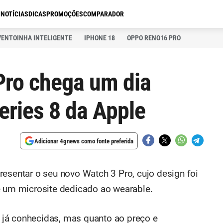
S
NOTÍCIAS
DICAS
PROMOÇÕES
COMPARADOR
VENTOINHA INTELIGENTE
IPHONE 18
OPPO RENO16 PRO
Pro chega um dia
eries 8 da Apple
Adicionar 4gnews como fonte preferida
resentar o seu novo Watch 3 Pro, cujo design foi
e um microsite dedicado ao wearable.
já conhecidas, mas quanto ao preço e