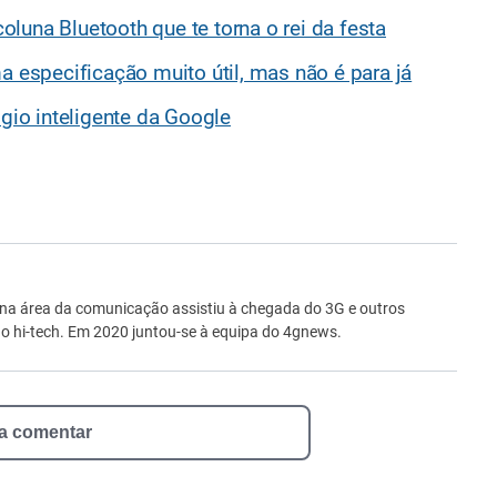
luna Bluetooth que te torna o rei da festa
a especificação muito útil, mas não é para já
ógio inteligente da Google
ro
 na área da comunicação assistiu à chegada do 3G e outros
 hi-tech. Em 2020 juntou-se à equipa do 4gnews.
 a comentar