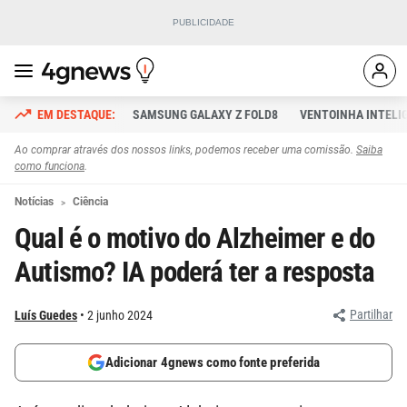
SAMSUNG GALAXY Z FOLD8
VENTOINHA INTELI
Ao comprar através dos nossos links, podemos receber uma comissão.
Saiba
como funciona
.
Notícias
Ciência
Qual é o motivo do Alzheimer e do
Autismo? IA poderá ter a resposta
Partilhar
Luís Guedes
2 junho 2024
Adicionar 4gnews como fonte preferida