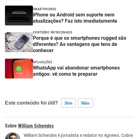
SMARTPHONES
iPhone ou Android sem suporte nem
atualizações? Faz isto imediatamente
CONTEÚDO PATROCINADO
Porque é que os smartphones rugged são
diferentes? As vantagens que tens de
conhecer
APLICAÇÕES
WhatsApp vai abandonar smartphones
antigos: vê como te preparar
Este conteúdo foi útil?
Sim
Não
Este conteúdo contém informação incorreta
William Schendes
Este conteúdo não tem a informação que procuro
William Schendes é jornalista e redator no 4gnews. Cobre