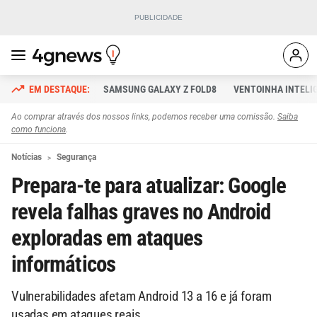
SAMSUNG GALAXY Z FOLD8
VENTOINHA INTELI
Ao comprar através dos nossos links, podemos receber uma comissão.
Saiba
como funciona
.
Notícias
Segurança
Prepara-te para atualizar: Google
revela falhas graves no Android
exploradas em ataques
informáticos
Vulnerabilidades afetam Android 13 a 16 e já foram
usadas em ataques reais.