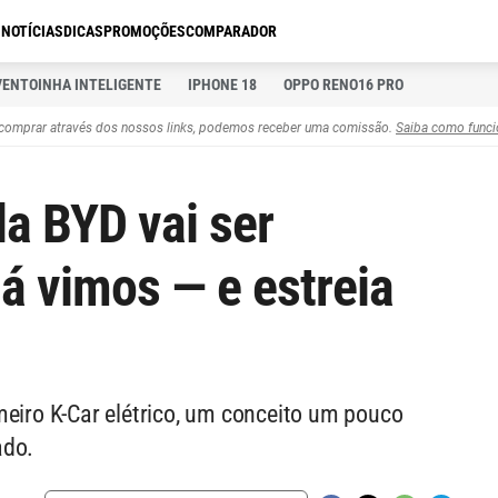
S
NOTÍCIAS
DICAS
PROMOÇÕES
COMPARADOR
VENTOINHA INTELIGENTE
IPHONE 18
OPPO RENO16 PRO
comprar através dos nossos links, podemos receber uma comissão.
Saiba como funci
da BYD vai ser
já vimos — e estreia
meiro K-Car elétrico, um conceito um pouco
ado.