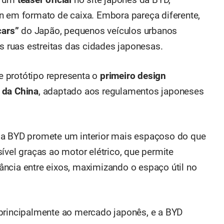
e um
teaser oficial
no site japonês da BYD,
n em formato de caixa. Embora pareça diferente,
cars”
do Japão, pequenos veículos urbanos
as ruas estreitas das cidades japonesas.
te protótipo representa o
primeiro design
 da China
, adaptado aos regulamentos japoneses
da BYD promete um interior mais espaçoso do que
ível graças ao motor elétrico, que permite
stância entre eixos, maximizando o espaço útil no
 principalmente ao mercado japonês, e a BYD