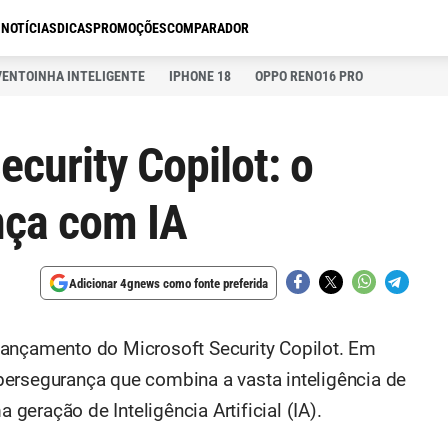
S
NOTÍCIAS
DICAS
PROMOÇÕES
COMPARADOR
VENTOINHA INTELIGENTE
IPHONE 18
OPPO RENO16 PRO
ecurity Copilot: o
nça com IA
Adicionar 4gnews como fonte preferida
lançamento do Microsoft Security Copilot. Em
ersegurança que combina a vasta inteligência de
eração de Inteligência Artificial (IA).