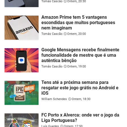
Tomás Cascão
Ontem, 20:30
Amazon Prime tem 5 vantagens
escondidas que muitos portugueses
nem imaginam
Tomás Cascão
Ontem, 20:00
Google Mensagens recebe finalmente
funcionalidade de mestre que é uma
autêntica bênção
Tomás Cascão
Ontem, 19:00
Tens até a próxima semana para
resgatar este jogo grátis no Android e
iOS
William Schendes
Ontem, 18:30
FC Porto x Alverca: onde ver o jogo da
Liga Portuguesa?
Luís Guedes
Ontem, 17:50