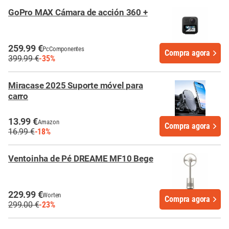
GoPro MAX Cámara de acción 360 +
259.99 €
PcComponentes
Compra agora
399.99 €
-35%
Miracase 2025 Suporte móvel para
carro
13.99 €
Amazon
Compra agora
16.99 €
-18%
Ventoinha de Pé DREAME MF10 Bege
229.99 €
Worten
Compra agora
299.00 €
-23%