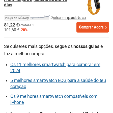
dias
Avisar-me quando baixar
PREÇO NA MÉDIA
81,22 €
Amazon ES
Comprar Agora
101,60 €
-20%
Se quiseres mais opções, segue os
nossos guias
e
faz a melhor compra:
Os 11 melhores smartwatch para comprar em
2024
5 melhores smartwatch ECG para a saúde do teu
coração
Os 9 melhores smartwatch compatíveis com
iPhone