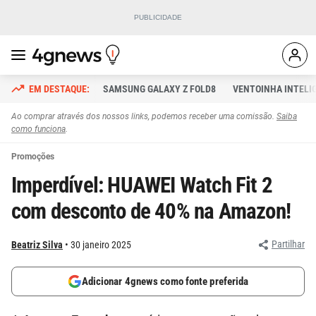
SAMSUNG GALAXY Z FOLD8
VENTOINHA INTELI
Ao comprar através dos nossos links, podemos receber uma comissão.
Saiba
como funciona
.
Promoções
Imperdível: HUAWEI Watch Fit 2
com desconto de 40% na Amazon!
Partilhar
Beatriz Silva
30 janeiro 2025
Adicionar 4gnews como fonte preferida