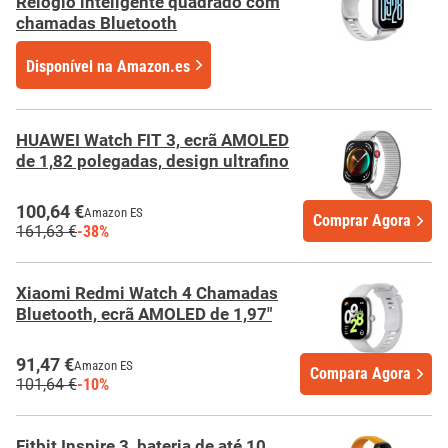
Relógio inteligente quadrado com
chamadas Bluetooth
Disponível
na
Amazon.es
HUAWEI Watch FIT 3, ecrã AMOLED
de 1,82 polegadas, design ultrafino
100,64 €
Amazon ES
Comprar Agora
161,63 €
-38%
Xiaomi Redmi Watch 4 Chamadas
Bluetooth, ecrã AMOLED de 1,97"
91,47 €
Amazon ES
Compara Agora
101,64 €
-10%
Fitbit Inspire 3, bateria de até 10