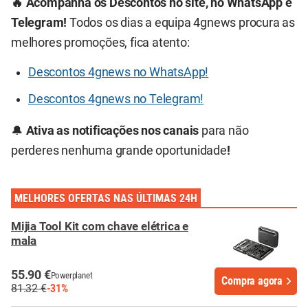
🔥 Acompanha os Descontos no site, no WhatsApp e
Telegram!
Todos os dias a equipa 4gnews procura as
melhores promoções, fica atento:
Descontos 4gnews no WhatsApp!
Descontos 4gnews no Telegram!
🔔
Ativa as notificações nos canais
para não
perderes nenhuma grande oportunidade
!
MELHORES OFERTAS NAS ÚLTIMAS 24H
Mijia Tool Kit com chave elétrica e
mala
55.90 €
Powerplanet
Compra agora
81.32 €
-31%