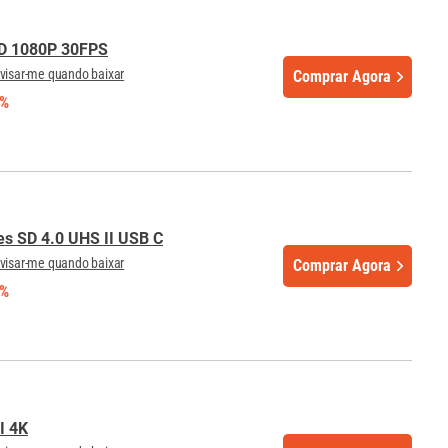
D 1080P 30FPS
visar-me quando baixar
Comprar Agora
5%
es SD 4.0 UHS II USB C
visar-me quando baixar
Comprar Agora
0%
I 4K