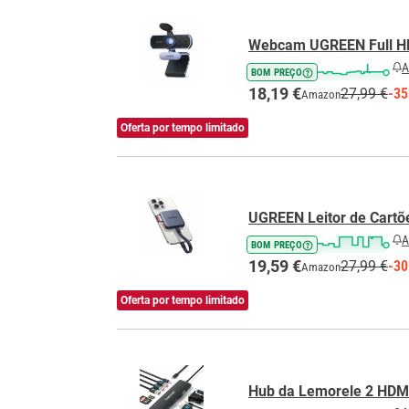
Webcam UGREEN Full H
A
BOM PREÇO
18,19 €
27,99 €
-3
Amazon
Oferta por tempo limitado
UGREEN Leitor de Cartõ
A
BOM PREÇO
19,59 €
27,99 €
-3
Amazon
Oferta por tempo limitado
Hub da Lemorele 2 HDM