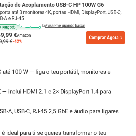
tação de Acoplamento USB-C HP 100W G6
porta até 3 monitores 4K, portas HDMI, DisplayPort, USB-C,
B-A e RJ-45
Avisar-me quando baixar
M PREÇO
9,99 €
Amazon
Comprar Agora
9,99 €
-42%
té 100 W — liga o teu portátil, monitores e
 — inclui HDMI 2.1 e 2× DisplayPort 1.4 para
SB-A, USB-C, RJ-45 2,5 GbE e áudio para ligares
6
é ideal para ti se queres transformar o teu