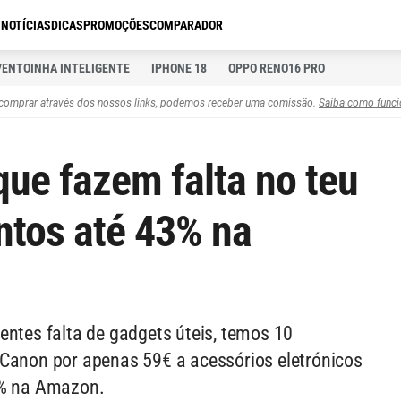
S
NOTÍCIAS
DICAS
PROMOÇÕES
COMPARADOR
VENTOINHA INTELIGENTE
IPHONE 18
OPPO RENO16 PRO
comprar através dos nossos links, podemos receber uma comissão.
Saiba como funci
que fazem falta no teu
ntos até 43% na
entes falta de gadgets úteis, temos 10
 Canon por apenas 59€ a acessórios eletrónicos
3% na Amazon.