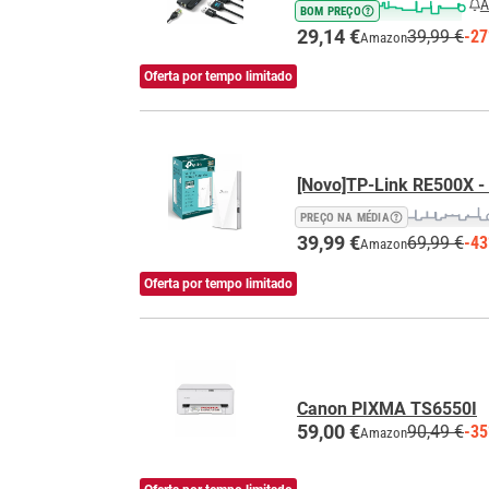
A
BOM PREÇO
29,14 €
39,99 €
-2
Amazon
Oferta por tempo limitado
[Novo]TP-Link RE500X - 
PREÇO NA MÉDIA
39,99 €
69,99 €
-4
Amazon
Oferta por tempo limitado
Canon PIXMA TS6550I
59,00 €
90,49 €
-3
Amazon