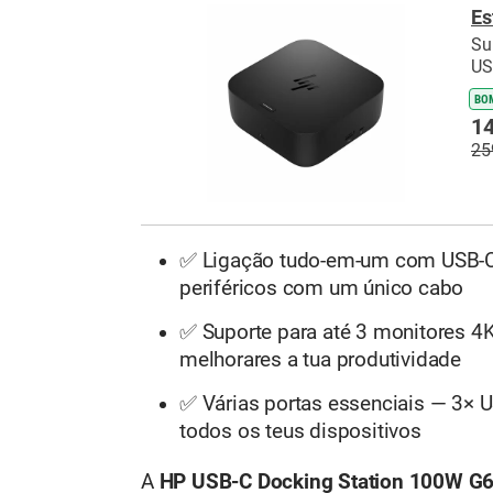
Es
Su
US
BO
14
25
✅ Ligação tudo-em-um com USB-C a
periféricos com um único cabo
✅ Suporte para até 3 monitores 4K
melhorares a tua produtividade
✅ Várias portas essenciais — 3× U
todos os teus dispositivos
A
HP USB-C Docking Station 100W G