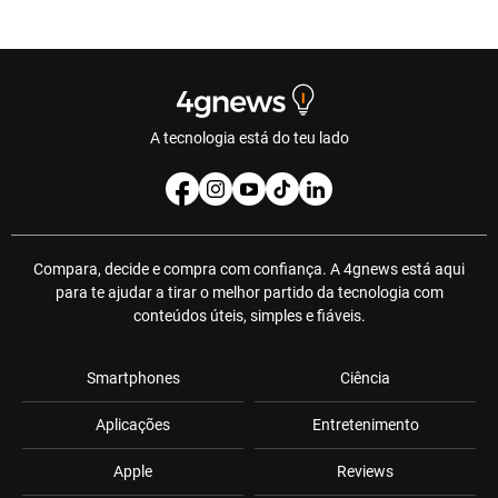
A tecnologia está do teu lado
Compara, decide e compra com confiança. A 4gnews está aqui
para te ajudar a tirar o melhor partido da tecnologia com
conteúdos úteis, simples e fiáveis.
Smartphones
Ciência
Aplicações
Entretenimento
Apple
Reviews