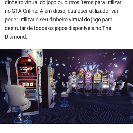
dinheiro virtual do jogo ou outros ítems para utilizar
no GTA Online. Além disso, qualquer utilizador vai
poder utilizar o seu dinheiro virtual do jogo para
desfrutar de todos os jogos disponíveis no The
Diamond.