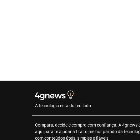
A tecnologia está do teu lado
Compara, decide e compra com confiança. A 4gnews 
aqui para te ajudar a tirar o melhor partido da tecnolo
com conteúdos úteis, simples e fiáveis.