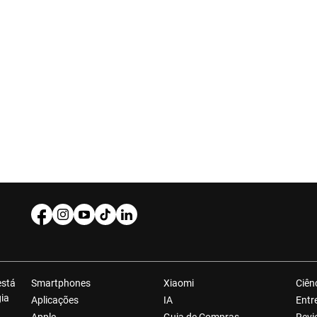
está
Smartphones
Xiaomi
Ciên
gia
Aplicações
IA
Entr
Apple
Guia de Compras
Revi