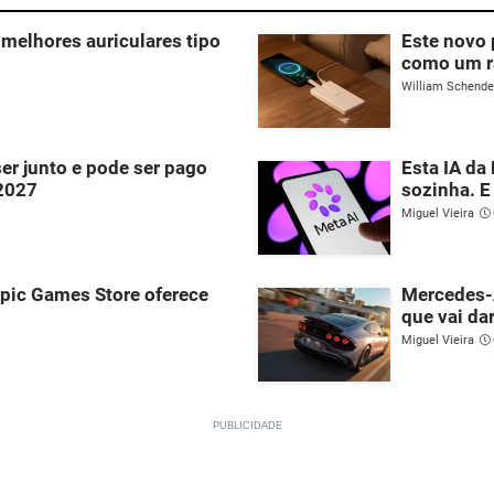
melhores auriculares tipo
Este novo
como um r
William Schend
ser junto e pode ser pago
Esta IA da
 2027
sozinha. E
Miguel Vieira
Epic Games Store oferece
Mercedes-
que vai dar
Miguel Vieira