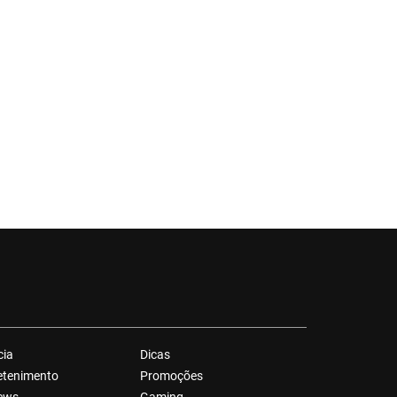
cia
Dicas
etenimento
Promoções
ews
Gaming