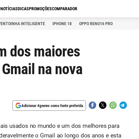
S
NOTÍCIAS
DICAS
PROMOÇÕES
COMPARADOR
VENTOINHA INTELIGENTE
IPHONE 18
OPPO RENO16 PRO
m dos maiores
 Gmail na nova
Adicionar 4gnews como fonte preferida
mais usados no mundo e um dos melhores para
deravelmente o Gmail ao longo dos anos e esta