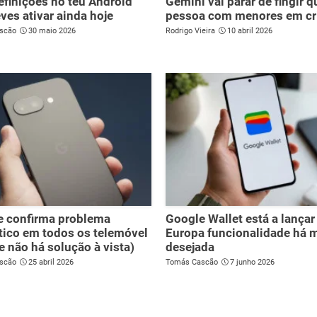
efinições no teu Android
Gemini vai parar de fingir q
ves ativar ainda hoje
pessoa com menores em cr
scão
30 maio 2026
Rodrigo Vieira
10 abril 2026
e confirma problema
Google Wallet está a lançar
ico em todos os telemóvel
Europa funcionalidade há 
(e não há solução à vista)
desejada
scão
25 abril 2026
Tomás Cascão
7 junho 2026