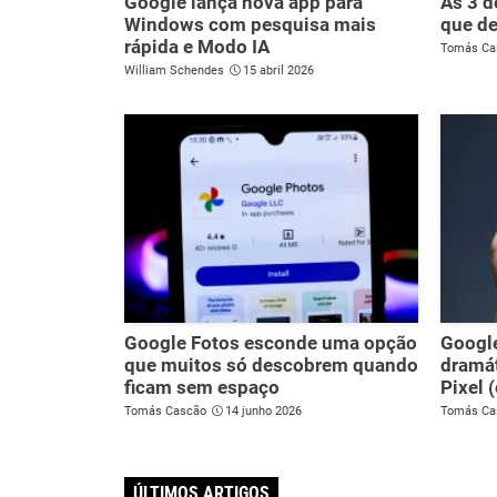
Google lança nova app para
As 3 d
Windows com pesquisa mais
que de
rápida e Modo IA
Tomás Ca
William Schendes
15 abril 2026
Google Fotos esconde uma opção
Googl
que muitos só descobrem quando
dramát
ficam sem espaço
Pixel 
Tomás Cascão
14 junho 2026
Tomás Ca
ÚLTIMOS ARTIGOS