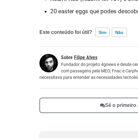
20 easter eggs que podes descobr
Este conteúdo foi útil?
Sim
Não
Este conteúdo contém informação incorreta
Filipe Alves
Este conteúdo não tem a informação que procu
Fundador do projeto 4gnews e desde ced
com passagens pela MEO, Fnac e Carpho
Outro
necessitava para entender as necessidades tecnológ
Sê o primeiro