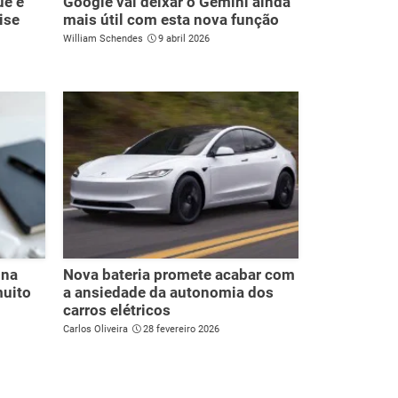
ue é
Google vai deixar o Gemini ainda
ise
mais útil com esta nova função
William Schendes
9 abril 2026
 na
Nova bateria promete acabar com
muito
a ansiedade da autonomia dos
carros elétricos
Carlos Oliveira
28 fevereiro 2026