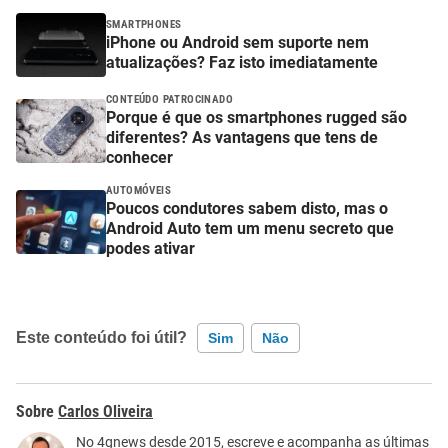
SMARTPHONES
iPhone ou Android sem suporte nem
atualizações? Faz isto imediatamente
CONTEÚDO PATROCINADO
Porque é que os smartphones rugged são
diferentes? As vantagens que tens de
conhecer
AUTOMÓVEIS
Poucos condutores sabem disto, mas o
Android Auto tem um menu secreto que
podes ativar
Este conteúdo foi útil?
Sim
Não
Este conteúdo contém informação incorreta
Carlos Oliveira
Este conteúdo não tem a informação que procuro
No 4gnews desde 2015, escreve e acompanha as últimas