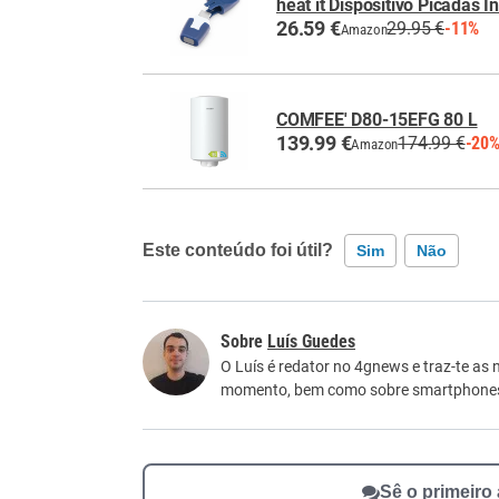
heat it Dispositivo Picadas I
26.59 €
29.95 €
-11%
Amazon
COMFEE' D80-15EFG 80 L
139.99 €
174.99 €
-20
Amazon
Este conteúdo foi útil?
Sim
Não
Este conteúdo contém informação incorreta
Luís Guedes
Este conteúdo não tem a informação que procu
O Luís é redator no 4gnews e traz-te as 
momento, bem como sobre smartphone
Outro
Sê o primeiro