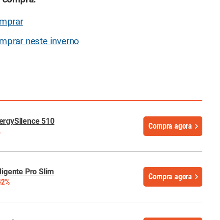
omprar
prar neste inverno
ergySilence 510
Compra agora
%
ligente Pro Slim
Compra agora
42%