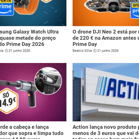
sung Galaxy Watch Ultra
O drone DJI Neo 2 está po
 quase metade do preço
de 220 € na Amazon antes 
do Prime Day 2026
Prime Day
lva
21 junho 2026
Beatriz Silva
21 junho 2026
erde a cabeça e lança
Action lança novo produto 
dor que sopra e limpa tudo
menos de 3 euros que vai d