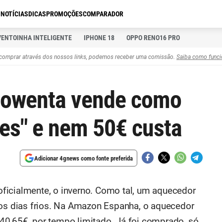
S
NOTÍCIAS
DICAS
PROMOÇÕES
COMPARADOR
VENTOINHA INTELIGENTE
IPHONE 18
OPPO RENO16 PRO
comprar através dos nossos links, podemos receber uma comissão.
Saiba como funci
Rowenta vende como
es" e nem 50€ custa
Adicionar 4gnews como fonte preferida
ficialmente, o inverno. Como tal, um aquecedor
 os dias frios. Na Amazon Espanha, o aquecedor
40,65€, por tempo limitado. Já foi comprado, só