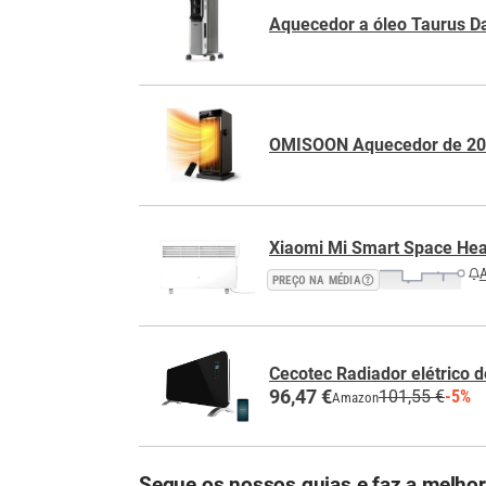
Aquecedor a óleo Taurus D
OMISOON Aquecedor de 2
Xiaomi Mi Smart Space Hea
A
PREÇO NA MÉDIA
Cecotec Radiador elétrico 
96,47 €
101,55 €
-5%
Amazon
Segue os nossos guias e faz a melho