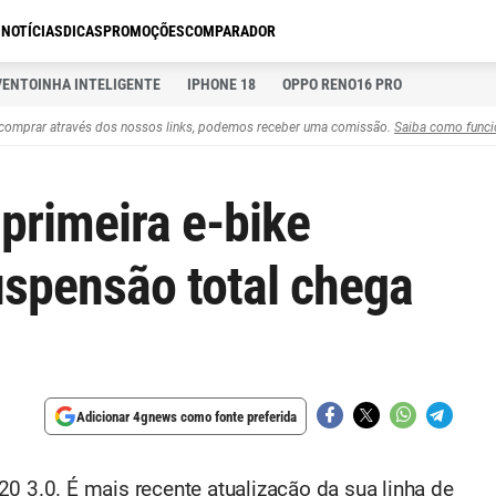
S
NOTÍCIAS
DICAS
PROMOÇÕES
COMPARADOR
VENTOINHA INTELIGENTE
IPHONE 18
OPPO RENO16 PRO
comprar através dos nossos links, podemos receber uma comissão.
Saiba como funci
primeira e-bike
spensão total chega
Adicionar 4gnews como fonte preferida
0 3.0. É mais recente atualização da sua linha de