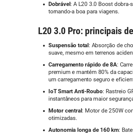
Dobrável
: A L20 3.0 Boost dobra-
tornando-a boa para viagens.
L20 3.0 Pro: principais d
Suspensão total
: Absorção de ch
suave, mesmo em terrenos acident
Carregamento rápido de 8A
: Carr
premium e mantém 80% da capacid
um carregamento seguro e eficien
IoT Smart Anti-Roubo
: Rastreio G
instantâneos para maior seguranç
Motor central
: Motor de 250W com
otimizadas.
Autonomia longa de 160 km
: Bat