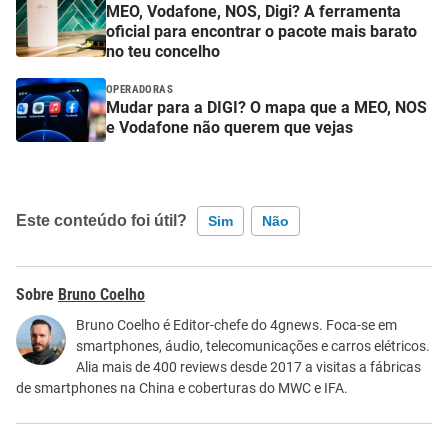
MEO, Vodafone, NOS, Digi? A ferramenta
oficial para encontrar o pacote mais barato
no teu concelho
OPERADORAS
Mudar para a DIGI? O mapa que a MEO, NOS
e Vodafone não querem que vejas
Este conteúdo foi útil?
Sim
Não
Este conteúdo contém informação incorreta
Bruno Coelho
Este conteúdo não tem a informação que procuro
Bruno Coelho é Editor-chefe do 4gnews. Foca-se em
smartphones, áudio, telecomunicações e carros elétricos.
Outro
Alia mais de 400 reviews desde 2017 a visitas a fábricas
de smartphones na China e coberturas do MWC e IFA.