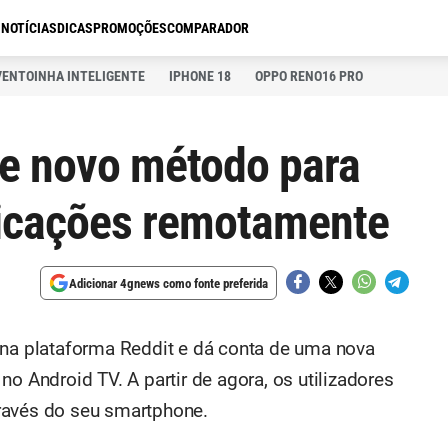
S
NOTÍCIAS
DICAS
PROMOÇÕES
COMPARADOR
VENTOINHA INTELIGENTE
IPHONE 18
OPPO RENO16 PRO
e novo método para
licações remotamente
Adicionar 4gnews como fonte preferida
 na plataforma Reddit e dá conta de uma nova
o Android TV. A partir de agora, os utilizadores
ravés do seu smartphone.