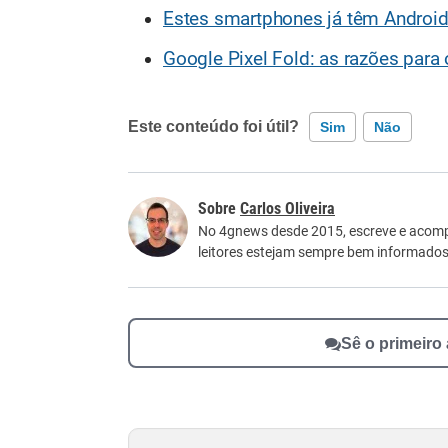
Estes smartphones já têm Androi
Google Pixel Fold: as razões par
Este conteúdo foi útil?
Sim
Não
Este conteúdo contém informação incorreta
Carlos Oliveira
Este conteúdo não tem a informação que procu
No 4gnews desde 2015, escreve e acomp
leitores estejam sempre bem informados
Outro
Sê o primeiro