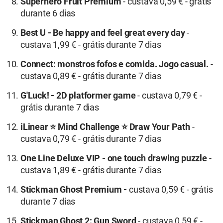
Superhero Fruit Premium
- custava 0,59 € - grátis
durante 6 dias
Best U - Be happy and feel great every day
-
custava 1,99 € - grátis durante 7 dias
Connect: monstros fofos e comida. Jogo casual.
-
custava 0,89 € - grátis durante 7 dias
G'Luck! - 2D platformer game
- custava 0,79 € -
grátis durante 7 dias
iLinear ⭐ Mind Challenge ⭐ Draw Your Path
-
custava 0,79 € - grátis durante 7 dias
One Line Deluxe VIP - one touch drawing puzzle
-
custava 1,89 € - grátis durante 7 dias
Stickman Ghost Premium
-
custava 0,59 € - grátis
durante 7 dias
Stickman Ghost 2: Gun Sword
- custava 0,59 € -