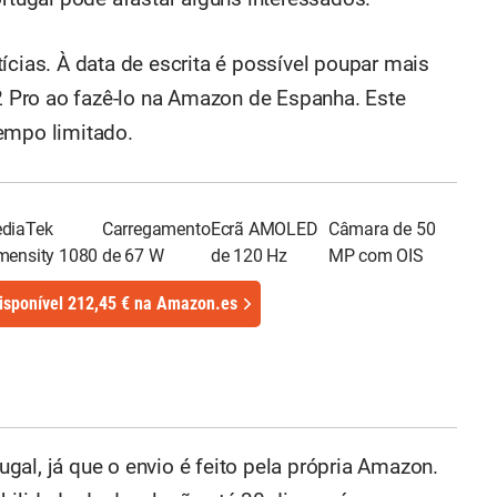
ícias. À data de escrita é possível poupar mais
 Pro ao fazê-lo na Amazon de Espanha. Este
empo limitado.
diaTek
Carregamento
Ecrã AMOLED
Câmara de 50
mensity 1080
de 67 W
de 120 Hz
MP com OIS
isponível 212,45 € na Amazon.es
tugal, já que o envio é feito pela própria Amazon.