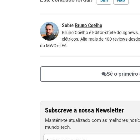
Este conteúdo contém informação incorreta
Bruno Coelho
Este conteúdo não tem a informação que procu
Bruno Coelho é Editor-chefe do 4gnews.
elétricos. Alia mais de 400 reviews desd
Outro
do MWC e IFA.
Sê o primeiro
Subscreve a nossa Newsletter
Mantém-te atualizado com as melhores notíci
mundo tech.