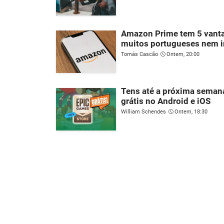
Amazon Prime tem 5 vant
muitos portugueses nem 
Tomás Cascão
Ontem, 20:00
Tens até a próxima semana
grátis no Android e iOS
William Schendes
Ontem, 18:30