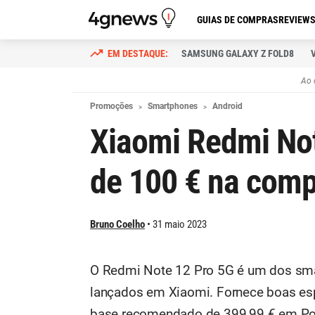
GUIAS DE COMPRAS
REVIEW
SAMSUNG GALAXY Z FOLD8
Ao 
Promoções
Smartphones
Android
Xiaomi Redmi Not
de 100 € na com
Bruno Coelho
31 maio 2023
O Redmi Note 12 Pro 5G é um dos sm
lançados em Xiaomi. Fornece boas esp
base recomendado de 399,99 € em Port