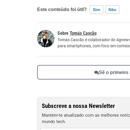
Este conteúdo foi útil?
Sim
Não
Este conteúdo contém informação incorreta
Tomás Cascão
Este conteúdo não tem a informação que procu
Tomás Cascão é colaborador do 4gnews. 
para smartphones, com foco em conteúdos
Outro
Sê o primeiro
Subscreve a nossa Newsletter
Mantém-te atualizado com as melhores notíci
mundo tech.