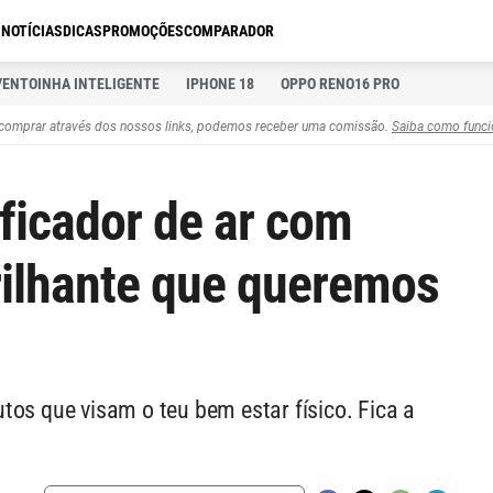
S
NOTÍCIAS
DICAS
PROMOÇÕES
COMPARADOR
VENTOINHA INTELIGENTE
IPHONE 18
OPPO RENO16 PRO
comprar através dos nossos links, podemos receber uma comissão.
Saiba como funci
ficador de ar com
rilhante que queremos
tos que visam o teu bem estar físico. Fica a