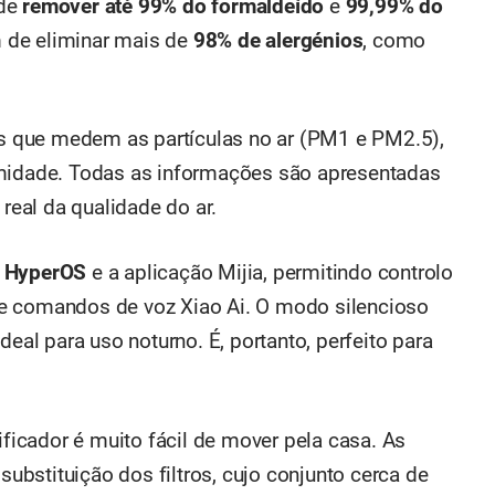
 de
remover até 99% do formaldeído
e
99,99% do
 de eliminar mais de
98% de alergénios
, como
res que medem as partículas no ar (PM1 e PM2.5),
umidade. Todas as informações são apresentadas
eal da qualidade do ar.
o
HyperOS
e a aplicação Mijia, permitindo controlo
e comandos de voz Xiao Ai. O modo silencioso
deal para uso noturno. É, portanto, perfeito para
ificador é muito fácil de mover pela casa. As
 substituição dos filtros, cujo conjunto cerca de