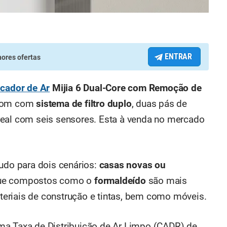
ENTRAR
ores ofertas
icador de Ar
Mijia 6 Dual-Core
com Remoção de
 com com
sistema de filtro duplo
, duas pás de
real com seis sensores. Esta à venda no mercado
tudo para dois cenários:
casas novas ou
rque compostos como o
formaldeído
são mais
eriais de construção e tintas, bem como móveis.
ma Taxa de Distribuição de Ar Limpo (CADR) de