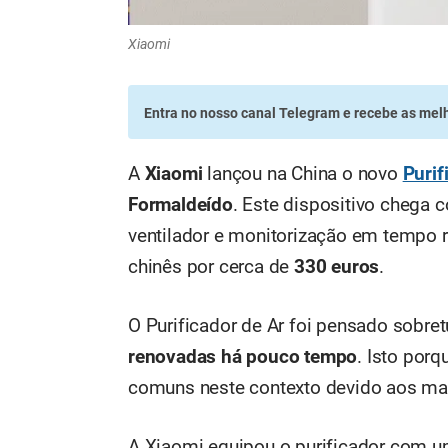
Xiaomi
Entra no nosso canal Telegram
e recebe as melh
A
Xiaomi
lançou na China o novo
Purif
Formaldeído
. Este dispositivo chega
ventilador e monitorização em tempo 
chinês por cerca de
330 euros
.
O Purificador de Ar foi pensado sobre
renovadas há pouco tempo
. Isto po
comuns neste contexto devido aos mat
A Xiaomi equipou o purificador com u