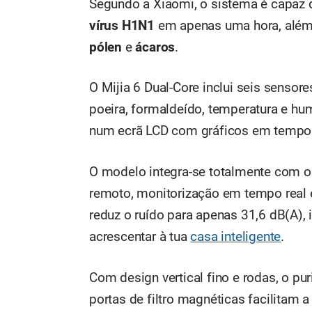
Segundo a Xiaomi, o sistema é capaz
vírus H1N1
em apenas uma hora, além
pólen
e
ácaros
.
O Mijia 6 Dual-Core inclui seis senso
poeira, formaldeído, temperatura e h
num ecrã LCD com gráficos em tempo r
O modelo integra-se totalmente com 
remoto, monitorização em tempo real 
reduz o ruído para apenas 31,6 dB(A), i
acrescentar à tua
casa inteligente
.
Com design vertical fino e rodas, o pur
portas de filtro magnéticas facilitam a