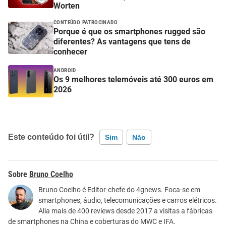
Worten
CONTEÚDO PATROCINADO
Porque é que os smartphones rugged são
diferentes? As vantagens que tens de
conhecer
ANDROID
Os 9 melhores telemóveis até 300 euros em
2026
Este conteúdo foi útil?
Sim
Não
Este conteúdo contém informação incorreta
Bruno Coelho
Este conteúdo não tem a informação que procuro
Bruno Coelho é Editor-chefe do 4gnews. Foca-se em
smartphones, áudio, telecomunicações e carros elétricos.
Outro
Alia mais de 400 reviews desde 2017 a visitas a fábricas
de smartphones na China e coberturas do MWC e IFA.