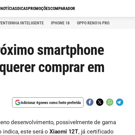
S
NOTÍCIAS
DICAS
PROMOÇÕES
COMPARADOR
VENTOINHA INTELIGENTE
IPHONE 18
OPPO RENO16 PRO
próximo smartphone
 querer comprar em
Adicionar 4gnews como fonte preferida
eno desenvolvimento, possivelmente de gama
 indica, este será o
Xiaomi 12T
, já certificado