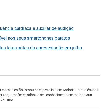
uência cardíaca e auxiliar de audição
rível nos seus smartphones baratos
das lojas antes da apresentação em julho
ro
e desde então tornou-se especialista em Android. Para além de já
scritos, também espalhou o seu conhecimento em mais de 300
o YouTube.