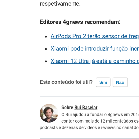
respetivamente.
Editores 4gnews recomendam:
AirPods Pro 2 terão sensor de freq
Xiaomi pode introduzir função inc
Xiaomi 12 Utra já está a caminho 
Este conteúdo foi útil?
Sim
Não
Este conteúdo contém informação incorreta
Rui Bacelar
Este conteúdo não tem a informação que procu
O Rui ajudou a fundar o 4gnews em 2014 
contar com mais de 12 mil conteúdos e
Outro
podcasts e dezenas de vídeos e reviews no canal d