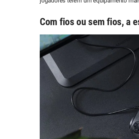
jogadores terem um equipamento mais
Com fios ou sem fios, a e