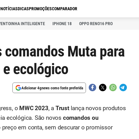
S
NOTÍCIAS
DICAS
PROMOÇÕES
COMPARADOR
VENTOINHA INTELIGENTE
IPHONE 18
OPPO RENO16 PRO
os comandos Muta para
 e ecológico
Adicionar 4gnews como fonte preferida
ress, o
MWC 2023
, a
Trust
lança novos produtos
cia ecológica. São novos
comandos ou
preço em conta, sem descurar o promissor