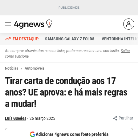
SAMSUNG GALAXY Z FOLD8
VENTOINHA INTELI
Ao comprar através dos nossos links, podemos receber uma comissão.
Saiba
como funciona
.
Notícias
Automóveis
Tirar carta de condução aos 17
anos? UE aprova: e há mais regras
a mudar!
Partilhar
Luís Guedes
26 março 2025
Adicionar 4gnews como fonte preferida