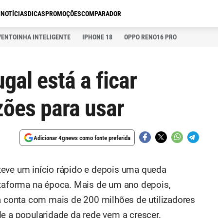
S
NOTÍCIAS
DICAS
PROMOÇÕES
COMPARADOR
VENTOINHA INTELIGENTE
IPHONE 18
OPPO RENO16 PRO
al está a ficar
zões para usar
Adicionar 4gnews como fonte preferida
teve um início rápido e depois uma queda
ataforma na época. Mais de um ano depois,
já conta com mais de 200 milhões de utilizadores
de a popularidade da rede vem a crescer.