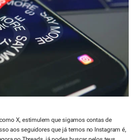
, como X, estimulem que sigamos contas de
so aos seguidores que já temos no Instagram é,
agora no Threads, já podes buscar pelos teus