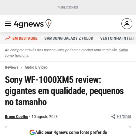
SAMSUNG GALAXY Z FOLD8
VENTOINHA INTELI
Ao comprar através dos nossos links, podemos receber uma comissão.
Saiba
como funciona
.
Reviews
Áudio E Vídeo
Sony WF-1000XM5 review:
gigantes em qualidade, pequenos
no tamanho
Partilhar
Bruno Coelho
10 agosto 2023
Adicionar 4gnews como fonte preferida