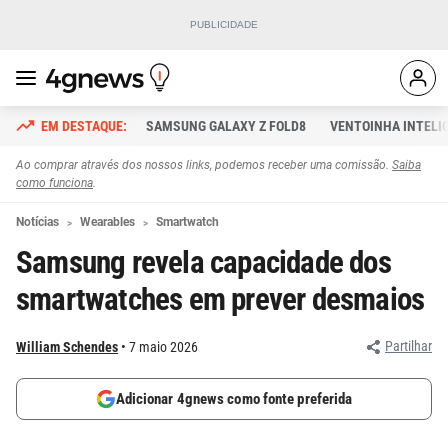
SAMSUNG GALAXY Z FOLD8
VENTOINHA INTELI
Ao comprar através dos nossos links, podemos receber uma comissão.
Saiba
como funciona
.
Notícias
Wearables
Smartwatch
Samsung revela capacidade dos
smartwatches em prever desmaios
Partilhar
William Schendes
7 maio 2026
Adicionar 4gnews como fonte preferida