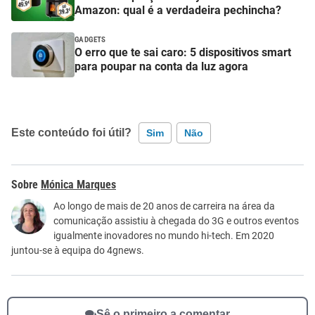
Amazon: qual é a verdadeira pechincha?
GADGETS
O erro que te sai caro: 5 dispositivos smart
para poupar na conta da luz agora
Este conteúdo foi útil?
Sim
Não
Este conteúdo contém informação incorreta
Mónica Marques
Este conteúdo não tem a informação que procuro
Ao longo de mais de 20 anos de carreira na área da
comunicação assistiu à chegada do 3G e outros eventos
Outro
igualmente inovadores no mundo hi-tech. Em 2020
juntou-se à equipa do 4gnews.
Sê o primeiro a comentar