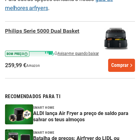
melhores arfryers
.
Philips Serie 5000 Dual Basket
Avisar-me quando baixar
BOM PREÇO
259,99 €
Comprar
Amazon
RECOMENDADOS PARA TI
SMART HOME
ALDI lança Air Fryer a preço de saldo para
salvar os teus almoços
SMART HOME
Batalha de preços: Airfryer do LIDL ou