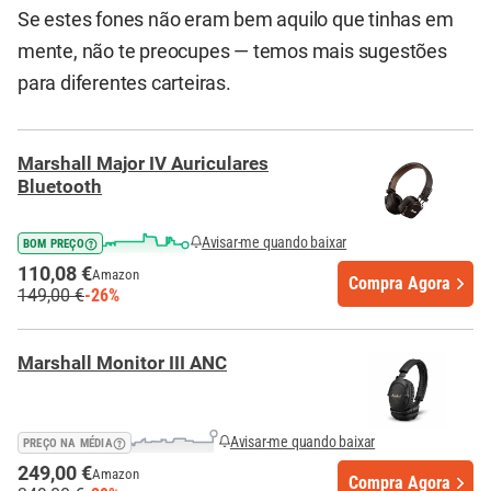
Se estes fones não eram bem aquilo que tinhas em
mente, não te preocupes — temos mais sugestões
para diferentes carteiras.
Marshall Major IV Auriculares
Bluetooth
Avisar-me quando baixar
BOM PREÇO
110,08 €
Amazon
Compra Agora
149,00 €
-26%
Marshall Monitor III ANC
Avisar-me quando baixar
PREÇO NA MÉDIA
249,00 €
Amazon
Compra Agora