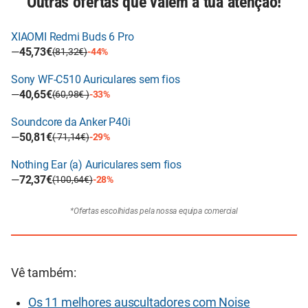
Outras ofertas que valem a tua atenção!
XIAOMI Redmi Buds 6 Pro
—
45,73€
(81,32€)
-44%
Sony WF-C510 Auriculares sem fios
—
40,65€
(60,98€ )
-33%
Soundcore da Anker P40i
—
50,81€
( 71,14€)
-29%
Nothing Ear (a) Auriculares sem fios
—
72,37€
(100,64€)
-28%
*Ofertas escolhidas pela nossa equipa comercial
Vê também:
Os 11 melhores auscultadores com Noise