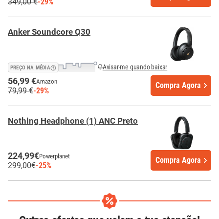
349,00 €
-29%
Anker Soundcore Q30
Avisar-me quando baixar
PREÇO NA MÉDIA
56,99 €
Amazon
Compra Agora
79,99 €
-29%
Nothing Headphone (1) ANC Preto
224,99€
Powerplanet
Compra Agora
299,00€
-25%