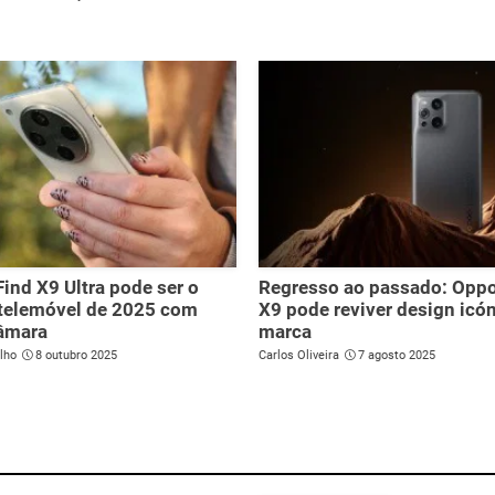
ind X9 Ultra pode ser o
Regresso ao passado: Oppo
 telemóvel de 2025 com
X9 pode reviver design icó
câmara
marca
lho
8 outubro 2025
Carlos Oliveira
7 agosto 2025