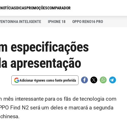
S
NOTÍCIAS
DICAS
PROMOÇÕES
COMPARADOR
VENTOINHA INTELIGENTE
IPHONE 18
OPPO RENO16 PRO
m especificações
da apresentação
Adicionar 4gnews como fonte preferida
 mês interessante para os fãs de tecnologia com
OPPO Find N2 será um deles e marcará a segunda
chinesa.