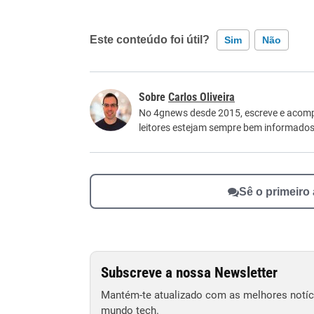
Este conteúdo foi útil?
Sim
Não
Este conteúdo contém informação incorreta
Carlos Oliveira
Este conteúdo não tem a informação que procu
No 4gnews desde 2015, escreve e acomp
leitores estejam sempre bem informados
Outro
Sê o primeiro
Subscreve a nossa Newsletter
Mantém-te atualizado com as melhores notíci
mundo tech.