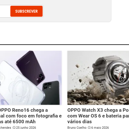
SUBSCREVER
 OPPO Reno16 chega a
OPPO Watch X3 chega a Po
al com foco em fotografia e
com Wear OS 6 e bateria pa
as até 6500 mAh
vários dias
chendes
25 junho 2026
Bruno Coelho
6 maio 2026