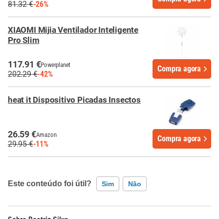
81.32 €
-26%
XIAOMI Mijia Ventilador Inteligente
Pro Slim
117.91 €
Powerplanet
Compra agora
202.29 €
-42%
heat it Dispositivo Picadas Insectos
26.59 €
Amazon
Compra agora
29.95 €
-11%
Este conteúdo foi útil?
Sim
Não
Este conteúdo contém informação incorreta