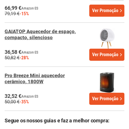
66,99 €
Amazon ES
Ver Promoção
79,19 €
-15%
GAIATOP Aquecedor de espaço,
compacto, silencioso
36,58 €
Amazon ES
Ver Promoção
50,82 €
-28%
Pro Breeze Mini aquecedor
cerâmico, 1800W
32,52 €
Amazon ES
Ver Promoção
50,00 €
-35%
Segue os nossos guias e faz a melhor compra: