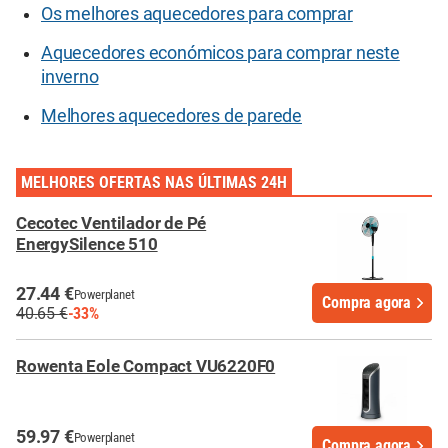
Os melhores aquecedores para comprar
Aquecedores económicos para comprar neste
inverno
Melhores aquecedores de parede
MELHORES OFERTAS NAS ÚLTIMAS 24H
Cecotec Ventilador de Pé
EnergySilence 510
27.44 €
Powerplanet
Compra agora
40.65 €
-33%
Rowenta Eole Compact VU6220F0
59.97 €
Powerplanet
Compra agora