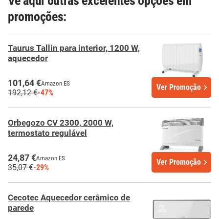
Vê aqui outras excelentes opções em
promoções:
Taurus Tallin para interior, 1200 W,
aquecedor
101,64 €
Amazon ES
Ver Promoção
192,12 €
-47%
Orbegozo CV 2300, 2000 W,
termostato regulável
24,87 €
Amazon ES
Ver Promoção
35,07 €
-29%
Cecotec Aquecedor cerâmico de
parede