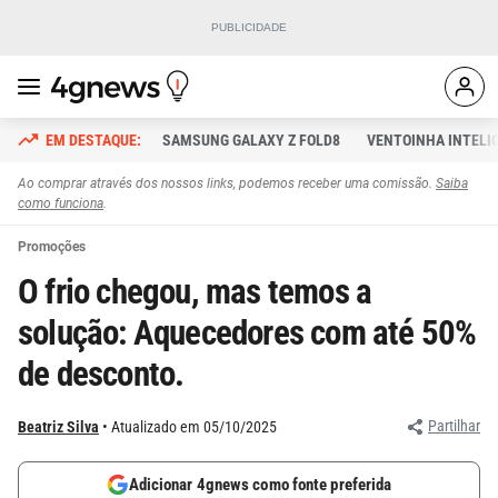
SAMSUNG GALAXY Z FOLD8
VENTOINHA INTELI
Ao comprar através dos nossos links, podemos receber uma comissão.
Saiba
como funciona
.
Promoções
O frio chegou, mas temos a
solução: Aquecedores com até 50%
de desconto.
Partilhar
Beatriz Silva
Atualizado em 05/10/2025
Adicionar 4gnews como fonte preferida