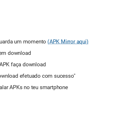
uarda um momento
(APK Mirror aqui)
ca em download
 APK faça download
"download efetuado com sucesso"
talar APKs no teu smartphone