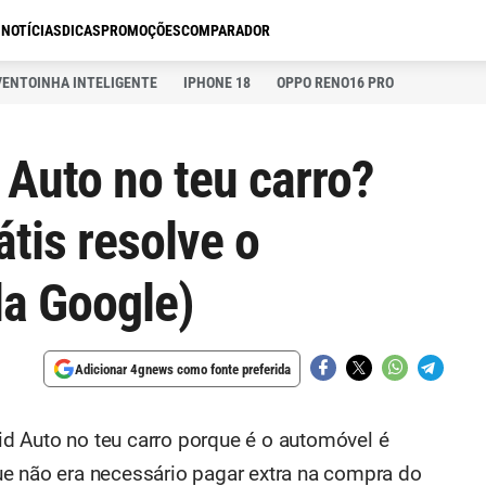
S
NOTÍCIAS
DICAS
PROMOÇÕES
COMPARADOR
VENTOINHA INTELIGENTE
IPHONE 18
OPPO RENO16 PRO
 Auto no teu carro?
átis resolve o
a Google)
Adicionar 4gnews como fonte preferida
d Auto no teu carro porque é o automóvel é
e não era necessário pagar extra na compra do