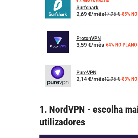
+ 3 MESES GRÁTIS
Surfshark
2,69 €/mês
17,95 €
-85% NO
ProtonVPN
3,59 €/mês
-64% NO PLANO
PureVPN
2,14 €/mês
12,95 €
-83% NO
1. NordVPN - escolha mai
utilizadores