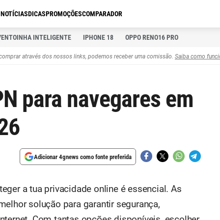
S
NOTÍCIAS
DICAS
PROMOÇÕES
COMPARADOR
VENTOINHA INTELIGENTE
IPHONE 18
OPPO RENO16 PRO
comprar através dos nossos links, podemos receber uma comissão.
Saiba como funci
PN para navegares em
26
Adicionar 4gnews como fonte preferida
ger a tua privacidade online é essencial. As
melhor solução para garantir segurança,
nternet. Com tantas opções disponíveis, escolher