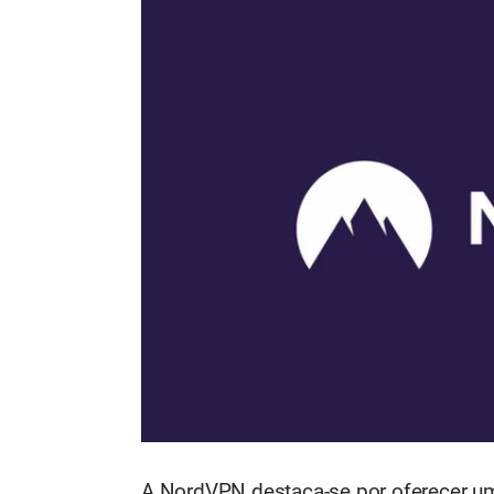
A NordVPN destaca-se por oferecer um 