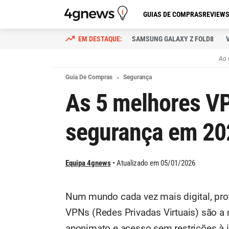
GUIAS DE COMPRAS
REVIEW
SAMSUNG GALAXY Z FOLD8
Ao 
Guia De Compras
Segurança
As 5 melhores V
segurança em 20
Equipa 4gnews
Atualizado em 05/01/2026
Num mundo cada vez mais digital, prote
VPNs (Redes Privadas Virtuais) são a 
anonimato e acesso sem restrições à i