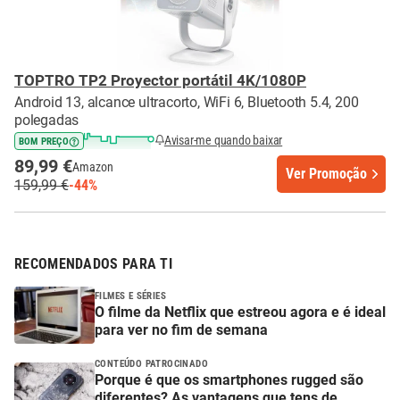
TOPTRO TP2 Proyector portátil 4K/1080P
Android 13, alcance ultracorto, WiFi 6, Bluetooth 5.4, 200
polegadas
Avisar-me quando baixar
BOM PREÇO
89,99 €
Amazon
Ver Promoção
159,99 €
-44%
RECOMENDADOS PARA TI
FILMES E SÉRIES
O filme da Netflix que estreou agora e é ideal
para ver no fim de semana
CONTEÚDO PATROCINADO
Porque é que os smartphones rugged são
diferentes? As vantagens que tens de