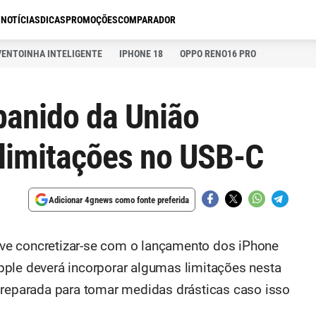
S
NOTÍCIAS
DICAS
PROMOÇÕES
COMPARADOR
VENTOINHA INTELIGENTE
IPHONE 18
OPPO RENO16 PRO
banido da União
 limitações no USB-C
Adicionar 4gnews como fonte preferida
ve concretizar-se com o lançamento dos iPhone
pple deverá incorporar algumas limitações nesta
preparada para tomar medidas drásticas caso isso