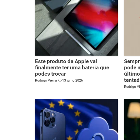
Este produto da Apple vai
Sempre
finalmente ter uma bateria que
pode 
podes trocar
último
tentad
Rodrigo Vieira
13 julho 2026
Rodrigo Vi