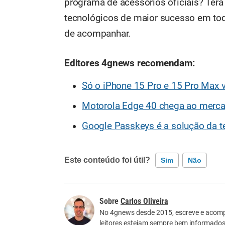
programa de acessórios oficiais? Ter
tecnológicos de maior sucesso em tod
de acompanhar.
Editores 4gnews recomendam:
Só o iPhone 15 Pro e 15 Pro Max 
Motorola Edge 40 chega ao merca
Google Passkeys é a solução da 
Este conteúdo foi útil?
Sim
Não
Este conteúdo contém informação incorreta
Carlos Oliveira
Este conteúdo não tem a informação que procu
No 4gnews desde 2015, escreve e acomp
leitores estejam sempre bem informados