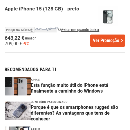
Apple iPhone 15 (128 GB) - preto
Avisar-me quando baixar
PREÇO NA MÉDIA
643,22 €
amazon
Ver Promoção
709,00 €
-9%
RECOMENDADOS PARA TI
APPLE
Esta função muito útil do iPhone está
finalmente a caminho do Windows
CONTEÚDO PATROCINADO
Porque é que os smartphones rugged são
diferentes? As vantagens que tens de
conhecer
APPLE