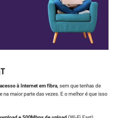
aT
acesso à Internet em fibra
, sem que tenhas de
e na maior parte das vezes. E o melhor é que isso
ownload e 500Mbps de upload
(Wi-Fi Fast)