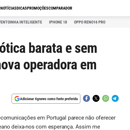
S
NOTÍCIAS
DICAS
PROMOÇÕES
COMPARADOR
VENTOINHA INTELIGENTE
IPHONE 18
OPPO RENO16 PRO
 ótica barata e sem
nova operadora em
Adicionar 4gnews como fonte preferida
ecomunicações em Portugal parece não oferecer
oceano deixa-nos com esperança. Assim me