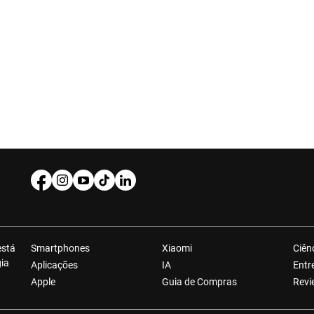
está
Smartphones
Xiaomi
Ciên
gia
Aplicações
IA
Entr
Apple
Guia de Compras
Revi