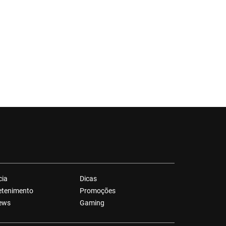
cia
Dicas
etenimento
Promoções
ews
Gaming