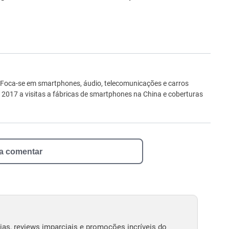
ro
 Foca-se em smartphones, áudio, telecomunicações e carros
e 2017 a visitas a fábricas de smartphones na China e coberturas
 a comentar
as, reviews imparciais e promoções incríveis do