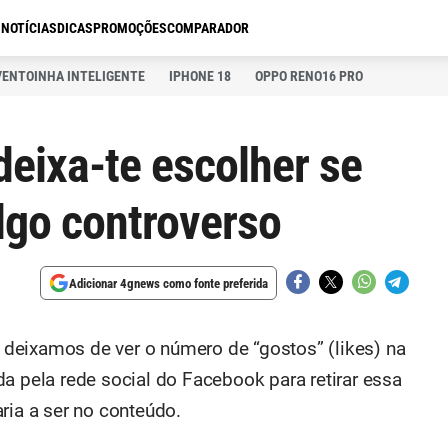
S
NOTÍCIAS
DICAS
PROMOÇÕES
COMPARADOR
VENTOINHA INTELIGENTE
IPHONE 18
OPPO RENO16 PRO
deixa-te escolher se
lgo controverso
Adicionar 4gnews como fonte preferida
deixamos de ver o número de “gostos” (likes) na
a pela rede social do Facebook para retirar essa
ria a ser no conteúdo.