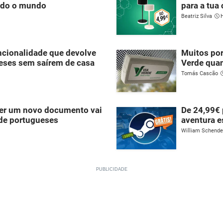
todo o mundo
para a tua 
Beatriz Silva
ncionalidade que devolve
Muitos por
ueses sem saírem de casa
Verde qua
Tomás Cascão
ber um novo documento vai
De 24,99€ 
 de portugueses
aventura e
William Schend