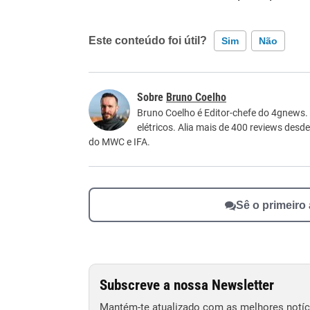
Este conteúdo foi útil?
Sim
Não
Este conteúdo contém informação incorreta
Bruno Coelho
Este conteúdo não tem a informação que procu
Bruno Coelho é Editor-chefe do 4gnews.
elétricos. Alia mais de 400 reviews desd
Outro
do MWC e IFA.
Sê o primeiro
Subscreve a nossa Newsletter
Mantém-te atualizado com as melhores notíci