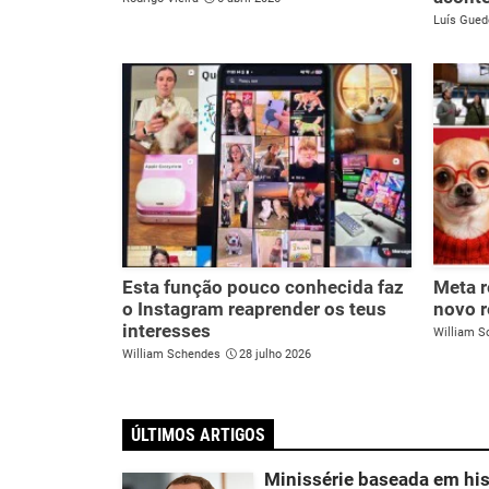
Luís Gued
Esta função pouco conhecida faz
Meta r
o Instagram reaprender os teus
novo r
interesses
William S
William Schendes
28 julho 2026
ÚLTIMOS ARTIGOS
Minissérie baseada em hist