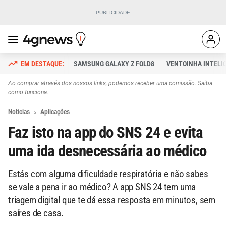
SAMSUNG GALAXY Z FOLD8
VENTOINHA INTELI
Ao comprar através dos nossos links, podemos receber uma comissão.
Saiba
como funciona
.
Notícias
Aplicações
Faz isto na app do SNS 24 e evita
uma ida desnecessária ao médico
Estás com alguma dificuldade respiratória e não sabes
se vale a pena ir ao médico? A app SNS 24 tem uma
triagem digital que te dá essa resposta em minutos, sem
saíres de casa.