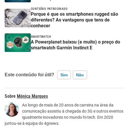
CONTEÚDO PATROCINADO
Porque é que os smartphones rugged são
diferentes? As vantagens que tens de
conhecer
SMARTWATCH
A Powerplanet baixou (e muito) o preço do
smartwatch Garmin Instinct E
Este conteúdo foi útil?
Sim
Não
Este conteúdo contém informação incorreta
Mónica Marques
Este conteúdo não tem a informação que procuro
Ao longo de mais de 20 anos de carreira na área da
comunicação assistiu à chegada do 3G e outros eventos
Outro
igualmente inovadores no mundo hi-tech. Em 2020
juntou-se à equipa do 4gnews.