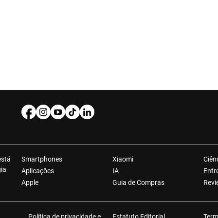
está
Smartphones
Xiaomi
Ciên
gia
Aplicações
IA
Entr
Apple
Guia de Compras
Revi
Política de privacidade e
Estatuto Editorial
Term