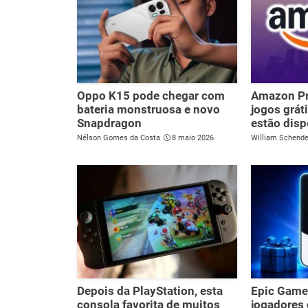
Oppo K15 pode chegar com
Amazon Pr
bateria monstruosa e novo
jogos grát
Snapdragon
estão disp
Nélson Gomes da Costa
8 maio 2026
William Schend
Depois da PlayStation, esta
Epic Games
consola favorita de muitos
jogadores