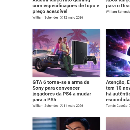
com especificações de topo e
para o Dis
preço acessível
William Schend
William Schendes
12 maio 2026
GTA 6 torna-se a arma da
Atenção, 
Sony para convencer
tem 10 nov
jogadores da PS4 a mudar
há autênti
para a PS5
escondida
William Schendes
11 maio 2026
Tomás Cascão