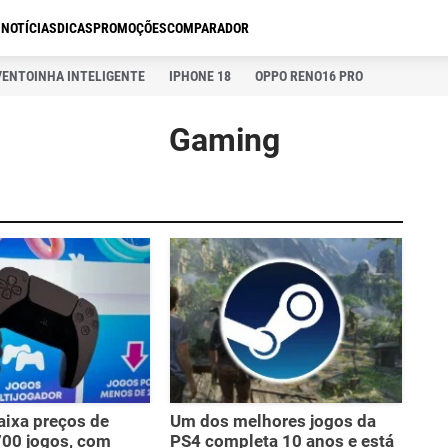
S
NOTÍCIAS
DICAS
PROMOÇÕES
COMPARADOR
VENTOINHA INTELIGENTE
IPHONE 18
OPPO RENO16 PRO
Gaming
aixa preços de
Um dos melhores jogos da
700 jogos, com
PS4 completa 10 anos e está