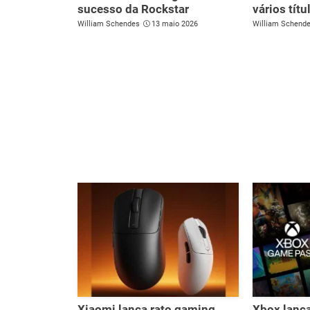
sucesso da Rockstar
vários tít
William Schendes
13 maio 2026
William Schend
Xiaomi lança rato gaming
Xbox lanç