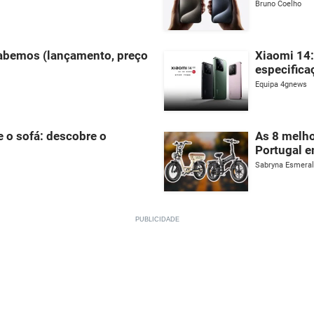
Bruno Coelho
sabemos (lançamento, preço
Xiaomi 14:
especifica
Equipa 4gnews
e o sofá: descobre o
As 8 melho
Portugal 
Sabryna Esmera