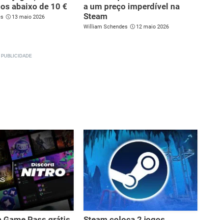
ulos abaixo de 10 €
a um preço imperdível na
Steam
es
13 maio 2026
William Schendes
12 maio 2026
a Game Pass grátis
Steam coloca 2 jogos