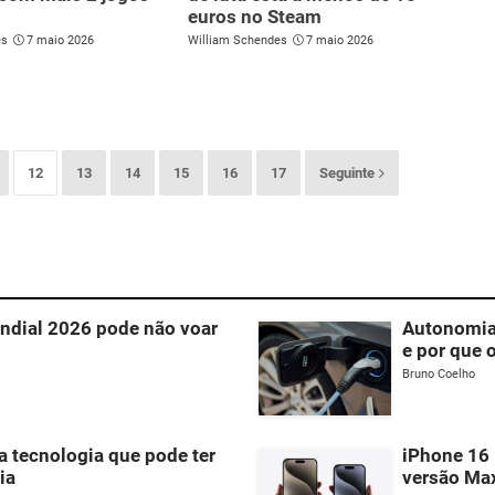
euros no Steam
es
7 maio 2026
William Schendes
7 maio 2026
12
13
14
15
16
17
Seguinte
ndial 2026 pode não voar
Autonomia 
e por que 
Bruno Coelho
a tecnologia que pode ter
iPhone 16 
ia
versão Ma