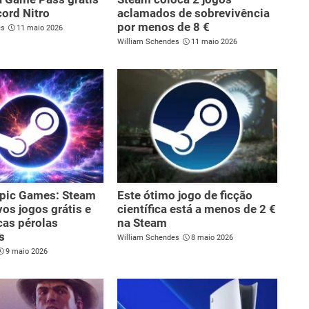
cord Nitro
aclamados de sobrevivência
por menos de 8 €
es
11 maio 2026
William Schendes
11 maio 2026
Epic Games: Steam
Este ótimo jogo de ficção
os jogos grátis e
científica está a menos de 2 €
cas pérolas
na Steam
s
William Schendes
8 maio 2026
9 maio 2026