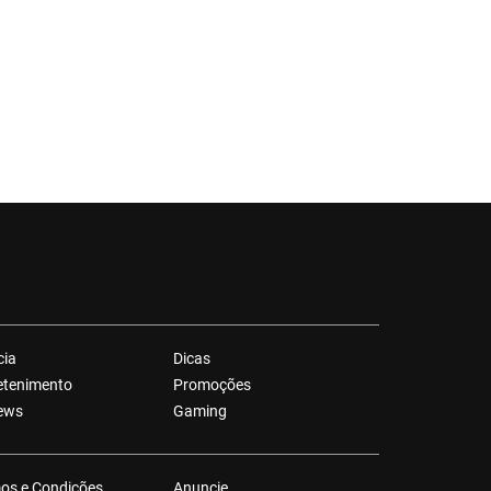
cia
Dicas
etenimento
Promoções
ews
Gaming
os e Condições
Anuncie