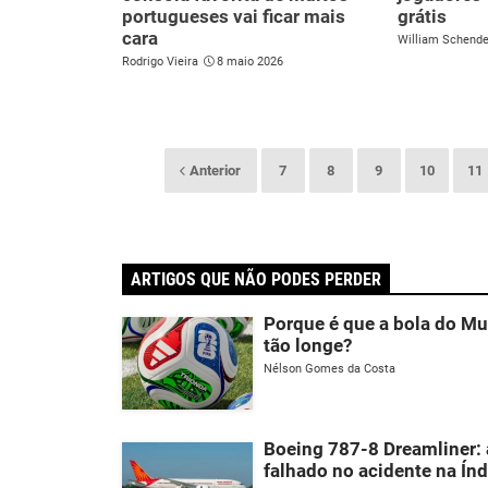
portugueses vai ficar mais
grátis
cara
William Schend
Rodrigo Vieira
8 maio 2026
Anterior
7
8
9
10
11
ARTIGOS QUE NÃO PODES PERDER
Porque é que a bola do Mu
tão longe?
Nélson Gomes da Costa
Boeing 787-8 Dreamliner: 
falhado no acidente na Índ