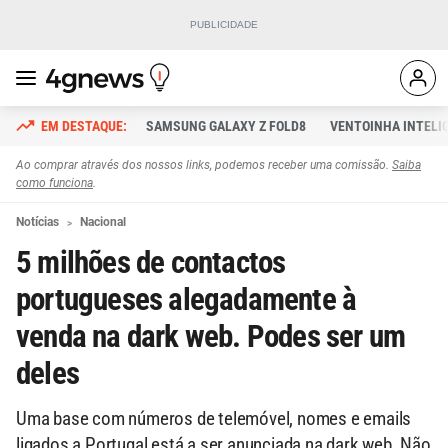
SAMSUNG GALAXY Z FOLD8
VENTOINHA INTELI
Ao comprar através dos nossos links, podemos receber uma comissão.
Saiba
como funciona
.
Notícias
Nacional
5 milhões de contactos
portugueses alegadamente à
venda na dark web. Podes ser um
deles
Uma base com números de telemóvel, nomes e emails
ligados a Portugal está a ser anunciada na dark web. Não