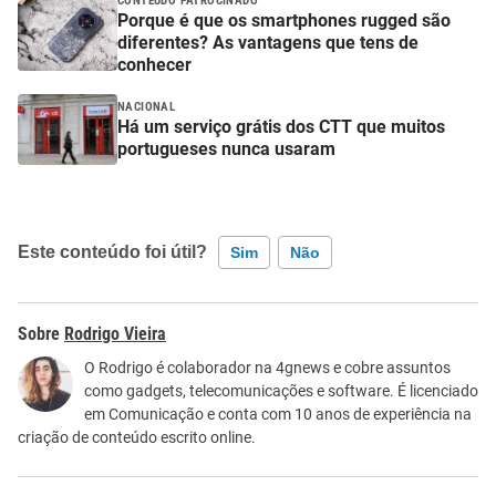
CONTEÚDO PATROCINADO
Porque é que os smartphones rugged são
diferentes? As vantagens que tens de
conhecer
NACIONAL
Há um serviço grátis dos CTT que muitos
portugueses nunca usaram
Este conteúdo foi útil?
Sim
Não
Este conteúdo contém informação incorreta
Rodrigo Vieira
Este conteúdo não tem a informação que procuro
O Rodrigo é colaborador na 4gnews e cobre assuntos
como gadgets, telecomunicações e software. É licenciado
Outro
em Comunicação e conta com 10 anos de experiência na
criação de conteúdo escrito online.