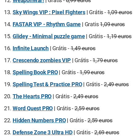
WeaponWar!
|
Grátis -
0,99 euros
Sky Wings VIP : Pixel Fighters
|
Grátis -
1,09 euros
FASTAR VIP - Rhythm Game
|
Gratis
1,09 euros
Glidey - Minimal puzzle game
|
Grátis -
1,19 euros
Infinite Launch
|
Grátis -
1,49 euros
Crescendo zombies VIP
|
Grátis -
1,79 euros
Spelling Book PRO
|
Grátis -
1,99 euros
Spelling Test & Practice PRO
|
Grátis -
2,49 euros
The Hearts PRO
|
Grátis -
2,49 euros
Word Quest PRO
|
Grátis -
2,59 euros
Hidden Numbers PRO
|
Grátis -
2,59 euros
Defense Zone 3 Ultra HD
|
Grátis -
2,69 euros