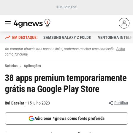
SAMSUNG GALAXY Z FOLD8
VENTOINHA INTELI
Ao comprar através dos nossos links, podemos receber uma comissão.
Saiba
como funciona
.
Notícias
Aplicações
38 apps premium temporariamente
grátis na Google Play Store
Partilhar
Rui Bacelar
15 julho 2023
Adicionar 4gnews como fonte preferida