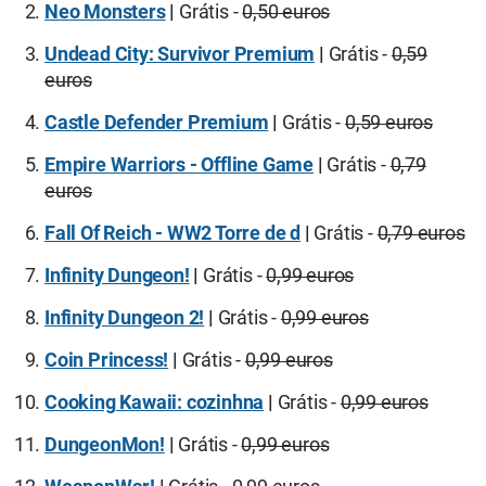
Neo Monsters
|
Grátis -
0,50 euros
Undead City: Survivor Premium
|
Grátis -
0,59
euros
Castle Defender Premium
|
Grátis -
0,59 euros
Empire Warriors - Offline Game
|
Grátis -
0,79
euros
Fall Of Reich - WW2 Torre de d
|
Grátis -
0,79 euros
Infinity Dungeon!
|
Grátis -
0,99 euros
Infinity Dungeon 2!
|
Grátis -
0,99 euros
Coin Princess!
|
Grátis -
0,99 euros
Cooking Kawaii: cozinhna
|
Grátis -
0,99 euros
DungeonMon!
|
Grátis -
0,99 euros