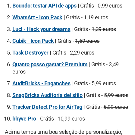
Boundo: testar API de apps
|
Grátis -
0,99 euros
WhatsArt - Icon Pack
|
Grátis -
1,19 euros
Luci - Hack your dreams
|
Grátis -
1,39 euros
Cubik - Icon Pack
|
Grátis -
1,69 euros
Task Destroyer
|
Grátis -
2,29 euros
Quanto posso gastar? Premium
|
Grátis -
3,49
euros
AuditBricks - Enganches
|
Grátis -
5,99 euros
SnagBricks Auditoría del sitio
|
Grátis -
5,99 euros
Tracker Detect Pro for AirTag
|
Grátis -
6,99 euros
bhyve Pro
|
Grátis -
10,99 euros
Acima temos uma boa seleção de personalização,