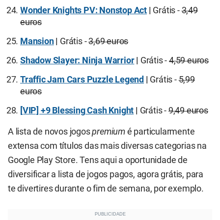
Wonder Knights PV: Nonstop Act
|
Grátis -
3,49
euros
Mansion
|
Grátis -
3,69 euros
Shadow Slayer: Ninja Warrior
|
Grátis -
4,59 euros
Traffic Jam Cars Puzzle Legend
|
Grátis -
5,99
euros
[VIP] +9 Blessing Cash Knight
|
Grátis -
9,49 euros
A lista de novos jogos
premium
é particularmente
extensa com títulos das mais diversas categorias na
Google Play Store. Tens aqui a oportunidade de
diversificar a lista de jogos pagos, agora grátis, para
te divertires durante o fim de semana, por exemplo.