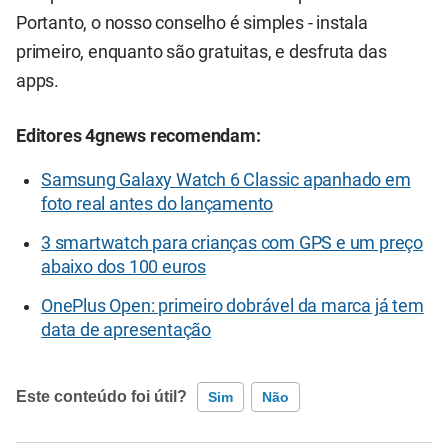
Portanto, o nosso conselho é simples - instala
primeiro, enquanto são gratuitas, e desfruta das
apps.
Editores 4gnews recomendam:
Samsung Galaxy Watch 6 Classic apanhado em
foto real antes do lançamento
3 smartwatch para crianças com GPS e um preço
abaixo dos 100 euros
OnePlus Open: primeiro dobrável da marca já tem
data de apresentação
Este conteúdo foi útil?
Sim
Não