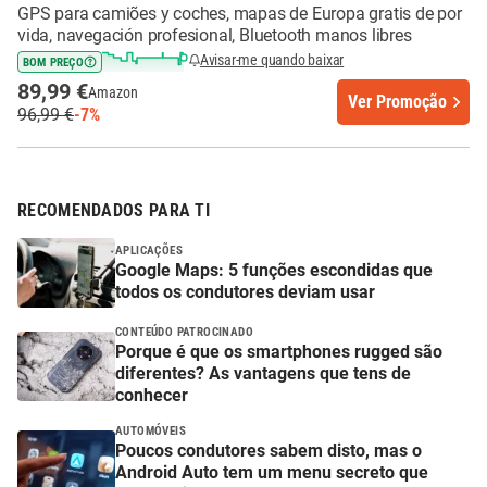
GPS para camiões y coches, mapas de Europa gratis de por
vida, navegación profesional, Bluetooth manos libres
Avisar-me quando baixar
BOM PREÇO
89,99 €
Amazon
Ver Promoção
96,99 €
-7%
RECOMENDADOS PARA TI
APLICAÇÕES
Google Maps: 5 funções escondidas que
todos os condutores deviam usar
CONTEÚDO PATROCINADO
Porque é que os smartphones rugged são
diferentes? As vantagens que tens de
conhecer
AUTOMÓVEIS
Poucos condutores sabem disto, mas o
Android Auto tem um menu secreto que