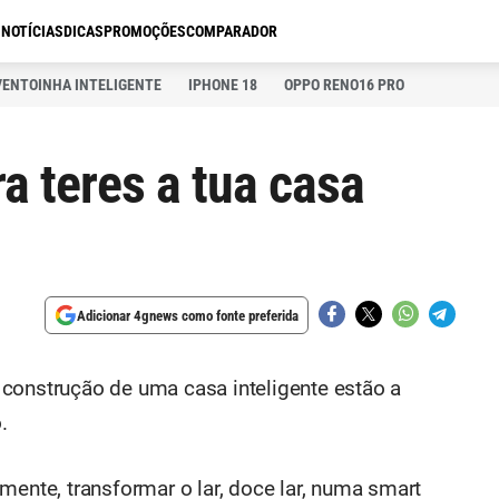
S
NOTÍCIAS
DICAS
PROMOÇÕES
COMPARADOR
VENTOINHA INTELIGENTE
IPHONE 18
OPPO RENO16 PRO
a teres a tua casa
Adicionar 4gnews como fonte preferida
construção de uma casa inteligente estão a
.
mente, transformar o lar, doce lar, numa smart