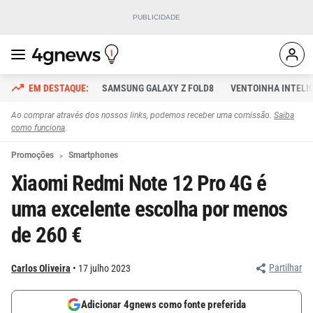
SAMSUNG GALAXY Z FOLD8
VENTOINHA INTELI
Ao comprar através dos nossos links, podemos receber uma comissão.
Saiba
como funciona
.
Promoções
Smartphones
Xiaomi Redmi Note 12 Pro 4G é
uma excelente escolha por menos
de 260 €
Partilhar
Carlos Oliveira
17 julho 2023
Adicionar 4gnews como fonte preferida