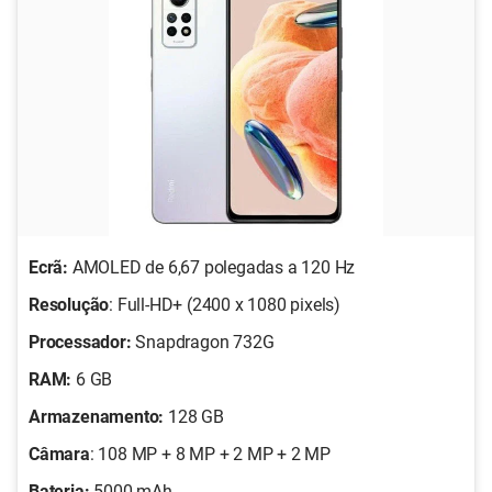
Ecrã:
AMOLED de 6,67 polegadas a 120 Hz
Resolução
: Full-HD+ (2400 x 1080 pixels)
Processador:
Snapdragon 732G
RAM:
6 GB
Armazenamento:
128 GB
Câmara
: 108 MP + 8 MP + 2 MP + 2 MP
Bateria:
5000 mAh